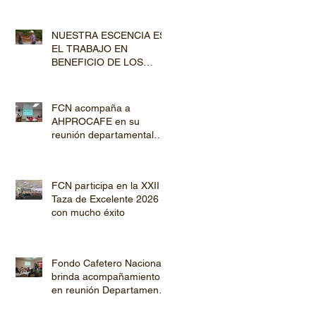
COMUNIDADES
PRODUCTORAS
NUESTRA ESCENCIA ES
EL TRABAJO EN
BENEFICIO DE LOS
PRODUCTORES DE
CAFÉ
FCN acompaña a
AHPROCAFE en su
reunión departamental
con productores de
Copán y Ocotepeque
FCN participa en la XXII
Taza de Excelente 2026
con mucho éxito
Fondo Cafetero Nacional
brinda acompañamiento
en reunión Departamental
de AHPROCAFE en El