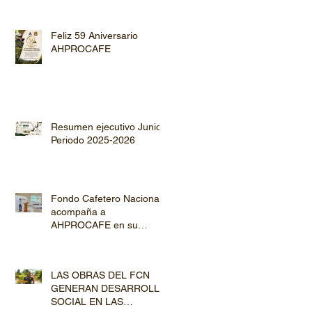
Feliz 59 Aniversario
AHPROCAFE
Resumen ejecutivo Junio
Periodo 2025-2026
Fondo Cafetero Nacional
acompaña a
AHPROCAFE en su
jornada de Capacitación
por los departamentos de
Lempira y El Paraíso
LAS OBRAS DEL FCN
GENERAN DESARROLLO
SOCIAL EN LAS