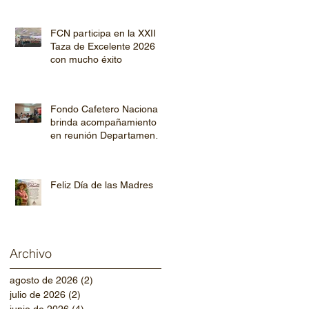
Copán y Ocotepeque
FCN participa en la XXII
Taza de Excelente 2026
con mucho éxito
Fondo Cafetero Nacional
brinda acompañamiento
en reunión Departamental
de AHPROCAFE en El
Paraíso.
Feliz Día de las Madres
Archivo
agosto de 2026
(2)
2 entradas
julio de 2026
(2)
2 entradas
junio de 2026
(4)
4 entradas