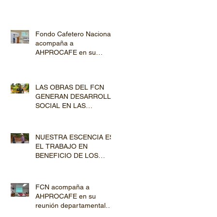
Fondo Cafetero Nacional
acompaña a
AHPROCAFE en su
jornada de Capacitación
por los departamentos de
Lempira y El Paraíso
LAS OBRAS DEL FCN
GENERAN DESARROLLO
SOCIAL EN LAS
COMUNIDADES
PRODUCTORAS
NUESTRA ESCENCIA ES
EL TRABAJO EN
BENEFICIO DE LOS
PRODUCTORES DE
CAFÉ
FCN acompaña a
AHPROCAFE en su
reunión departamental
con productores de