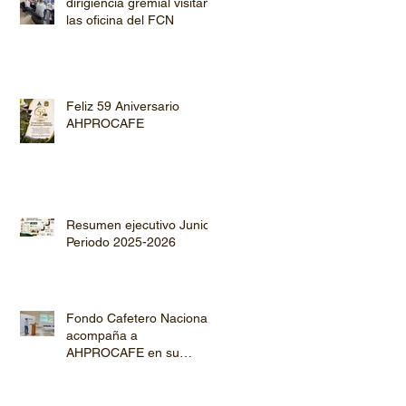
dirigiencia gremial visitan
las oficina del FCN
Feliz 59 Aniversario
AHPROCAFE
Resumen ejecutivo Junio
Periodo 2025-2026
Fondo Cafetero Nacional
acompaña a
AHPROCAFE en su
jornada de Capacitación
por los departamentos de
Lempira y El Paraíso