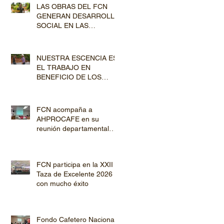
LAS OBRAS DEL FCN
GENERAN DESARROLLO
SOCIAL EN LAS
COMUNIDADES
PRODUCTORAS
NUESTRA ESCENCIA ES
EL TRABAJO EN
BENEFICIO DE LOS
PRODUCTORES DE
CAFÉ
FCN acompaña a
AHPROCAFE en su
reunión departamental
con productores de
Copán y Ocotepeque
FCN participa en la XXII
Taza de Excelente 2026
con mucho éxito
Fondo Cafetero Nacional