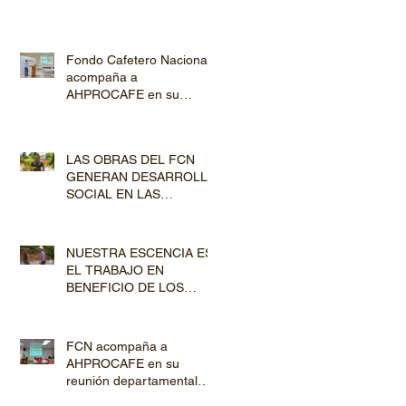
Fondo Cafetero Nacional
acompaña a
AHPROCAFE en su
jornada de Capacitación
por los departamentos de
Lempira y El Paraíso
LAS OBRAS DEL FCN
GENERAN DESARROLLO
SOCIAL EN LAS
COMUNIDADES
PRODUCTORAS
NUESTRA ESCENCIA ES
EL TRABAJO EN
BENEFICIO DE LOS
PRODUCTORES DE
CAFÉ
FCN acompaña a
AHPROCAFE en su
reunión departamental
con productores de