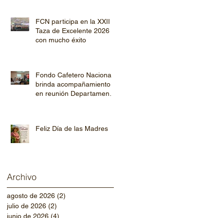
Copán y Ocotepeque
FCN participa en la XXII
Taza de Excelente 2026
con mucho éxito
Fondo Cafetero Nacional
brinda acompañamiento
en reunión Departamental
de AHPROCAFE en El
Paraíso.
Feliz Día de las Madres
Archivo
agosto de 2026
(2)
2 entradas
julio de 2026
(2)
2 entradas
junio de 2026
(4)
4 entradas