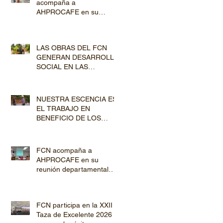
acompaña a
AHPROCAFE en su
jornada de Capacitación
por los departamentos de
Lempira y El Paraíso
LAS OBRAS DEL FCN
GENERAN DESARROLLO
SOCIAL EN LAS
COMUNIDADES
PRODUCTORAS
NUESTRA ESCENCIA ES
EL TRABAJO EN
BENEFICIO DE LOS
PRODUCTORES DE
CAFÉ
FCN acompaña a
AHPROCAFE en su
reunión departamental
con productores de
Copán y Ocotepeque
FCN participa en la XXII
Taza de Excelente 2026