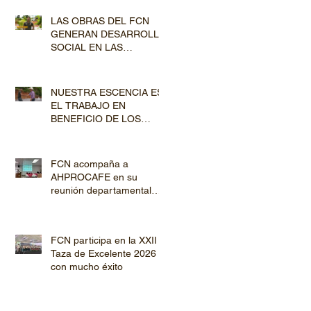
Lempira y El Paraíso
LAS OBRAS DEL FCN
GENERAN DESARROLLO
SOCIAL EN LAS
COMUNIDADES
PRODUCTORAS
NUESTRA ESCENCIA ES
EL TRABAJO EN
BENEFICIO DE LOS
PRODUCTORES DE
CAFÉ
FCN acompaña a
AHPROCAFE en su
reunión departamental
con productores de
Copán y Ocotepeque
FCN participa en la XXII
Taza de Excelente 2026
con mucho éxito