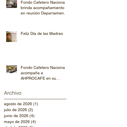
Fondo Cafetero Nacional
brinda acompañamiento
en reunión Departamental
de AHPROCAFE en El
Paraíso.
Feliz Día de las Madres
Fondo Cafetero Nacional
acompaña a
AHPROCAFE en su
jornada de capacitación
departamental
Archivo
agosto de 2026
(1)
1 entrada
julio de 2026
(2)
2 entradas
junio de 2026
(4)
4 entradas
mayo de 2026
(4)
4 entradas