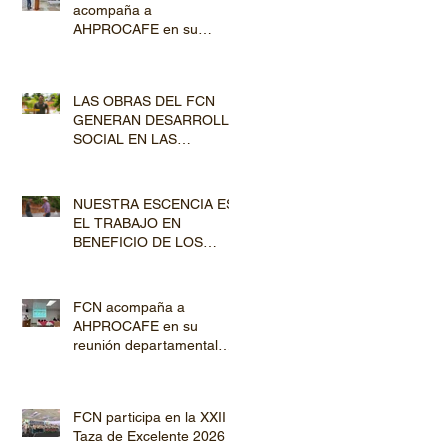
acompaña a
AHPROCAFE en su
jornada de Capacitación
por los departamentos de
Lempira y El Paraíso
LAS OBRAS DEL FCN
GENERAN DESARROLLO
SOCIAL EN LAS
COMUNIDADES
PRODUCTORAS
NUESTRA ESCENCIA ES
EL TRABAJO EN
BENEFICIO DE LOS
PRODUCTORES DE
CAFÉ
FCN acompaña a
AHPROCAFE en su
reunión departamental
con productores de
Copán y Ocotepeque
FCN participa en la XXII
Taza de Excelente 2026