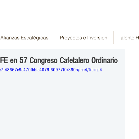
Alianzas Estratégicas
Proyectos e Inversión
Talento
 en 57 Congreso Cafetalero Ordinario
1_cc7f48667e9e470fbbfc4079f60977f0/360p/mp4/file.mp4