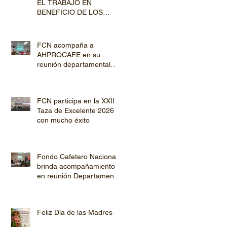
EL TRABAJO EN
BENEFICIO DE LOS
PRODUCTORES DE
CAFÉ
FCN acompaña a
AHPROCAFE en su
reunión departamental
con productores de
Copán y Ocotepeque
FCN participa en la XXII
Taza de Excelente 2026
con mucho éxito
Fondo Cafetero Nacional
brinda acompañamiento
en reunión Departamental
de AHPROCAFE en El
Paraíso.
Feliz Día de las Madres