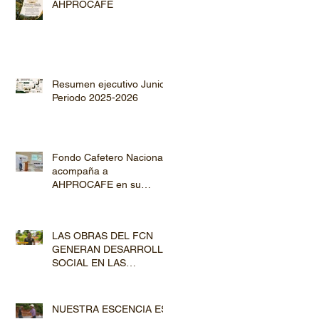
AHPROCAFE
Resumen ejecutivo Junio
Periodo 2025-2026
Fondo Cafetero Nacional
acompaña a
AHPROCAFE en su
jornada de Capacitación
por los departamentos de
Lempira y El Paraíso
LAS OBRAS DEL FCN
GENERAN DESARROLLO
SOCIAL EN LAS
COMUNIDADES
PRODUCTORAS
NUESTRA ESCENCIA ES