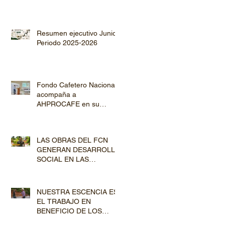
Resumen ejecutivo Junio
Periodo 2025-2026
Fondo Cafetero Nacional
acompaña a
AHPROCAFE en su
jornada de Capacitación
por los departamentos de
Lempira y El Paraíso
LAS OBRAS DEL FCN
GENERAN DESARROLLO
SOCIAL EN LAS
COMUNIDADES
PRODUCTORAS
NUESTRA ESCENCIA ES
EL TRABAJO EN
BENEFICIO DE LOS
PRODUCTORES DE