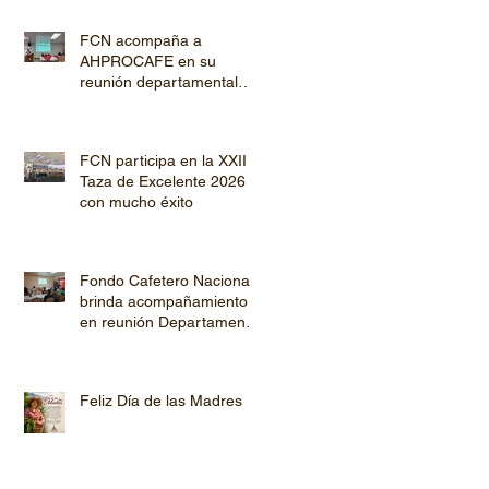
CAFÉ
FCN acompaña a
AHPROCAFE en su
reunión departamental
con productores de
Copán y Ocotepeque
FCN participa en la XXII
Taza de Excelente 2026
con mucho éxito
Fondo Cafetero Nacional
brinda acompañamiento
en reunión Departamental
de AHPROCAFE en El
Paraíso.
Feliz Día de las Madres