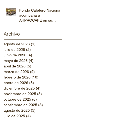
Fondo Cafetero Nacional
acompaña a
AHPROCAFE en su
jornada de capacitación
departamental
Archivo
agosto de 2026
(1)
1 entrada
julio de 2026
(2)
2 entradas
junio de 2026
(4)
4 entradas
mayo de 2026
(4)
4 entradas
abril de 2026
(5)
5 entradas
marzo de 2026
(9)
9 entradas
febrero de 2026
(10)
10 entradas
enero de 2026
(8)
8 entradas
diciembre de 2025
(4)
4 entradas
noviembre de 2025
(5)
5 entradas
octubre de 2025
(6)
6 entradas
septiembre de 2025
(8)
8 entradas
agosto de 2025
(5)
5 entradas
julio de 2025
(4)
4 entradas