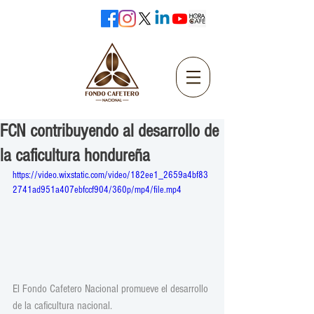
FCN contribuyendo al desarrollo de
la caficultura hondureña
https://video.wixstatic.com/video/182ee1_2659a4bf83
2741ad951a407ebfccf904/360p/mp4/file.mp4
El Fondo Cafetero Nacional promueve el desarrollo 
de la caficultura nacional.