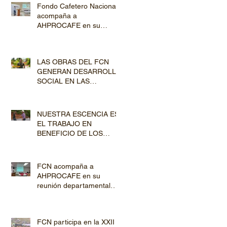
Fondo Cafetero Nacional
acompaña a
AHPROCAFE en su
jornada de Capacitación
por los departamentos de
Lempira y El Paraíso
LAS OBRAS DEL FCN
GENERAN DESARROLLO
SOCIAL EN LAS
COMUNIDADES
PRODUCTORAS
NUESTRA ESCENCIA ES
EL TRABAJO EN
BENEFICIO DE LOS
PRODUCTORES DE
CAFÉ
FCN acompaña a
AHPROCAFE en su
reunión departamental
con productores de
Copán y Ocotepeque
FCN participa en la XXII