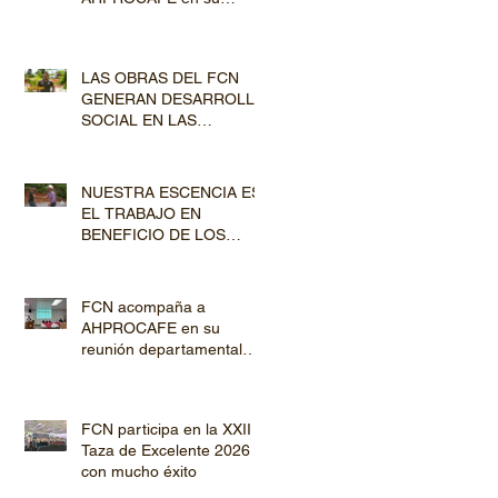
jornada de Capacitación
por los departamentos de
Lempira y El Paraíso
LAS OBRAS DEL FCN
GENERAN DESARROLLO
SOCIAL EN LAS
COMUNIDADES
PRODUCTORAS
NUESTRA ESCENCIA ES
EL TRABAJO EN
BENEFICIO DE LOS
PRODUCTORES DE
CAFÉ
FCN acompaña a
AHPROCAFE en su
reunión departamental
con productores de
Copán y Ocotepeque
FCN participa en la XXII
Taza de Excelente 2026
con mucho éxito