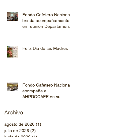
Fondo Cafetero Nacional
brinda acompañamiento
en reunión Departamental
de AHPROCAFE en El
Paraíso.
Feliz Día de las Madres
Fondo Cafetero Nacional
acompaña a
AHPROCAFE en su
jornada de capacitación
departamental
Archivo
agosto de 2026
(1)
1 entrada
julio de 2026
(2)
2 entradas
junio de 2026
(4)
4 entradas