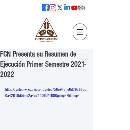
FCN Presenta su Resumen de
Ejecución Primer Semestre 2021-
2022
https://video.wixstatic.com/video/58e94c_e0d29c865c
0a42019d5bde2a4e71206d/1080p/mp4/file.mp4