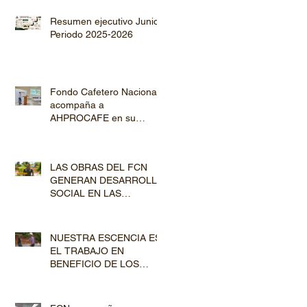
Resumen ejecutivo Junio
Periodo 2025-2026
Fondo Cafetero Nacional
acompaña a
AHPROCAFE en su
jornada de Capacitación
por los departamentos de
Lempira y El Paraíso
LAS OBRAS DEL FCN
GENERAN DESARROLLO
SOCIAL EN LAS
COMUNIDADES
PRODUCTORAS
NUESTRA ESCENCIA ES
EL TRABAJO EN
BENEFICIO DE LOS
PRODUCTORES DE
CAFÉ