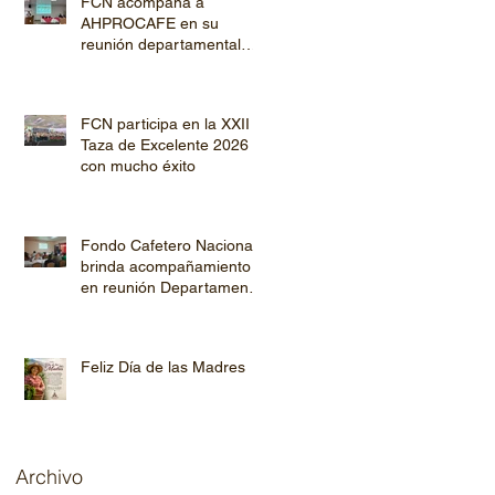
FCN acompaña a
AHPROCAFE en su
reunión departamental
con productores de
Copán y Ocotepeque
FCN participa en la XXII
Taza de Excelente 2026
con mucho éxito
Fondo Cafetero Nacional
brinda acompañamiento
en reunión Departamental
de AHPROCAFE en El
Paraíso.
Feliz Día de las Madres
Archivo