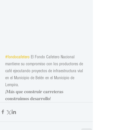
#fondocafetero
 El Fondo Cafetero Nacional 
mantiene su compromiso con los productores de 
café ejecutando proyectos de infraestructura vial 
en el Municipio de Belén en el Municipio de 
Lempira.
¡𝐌𝐚́𝐬 𝐪𝐮𝐞 𝐜𝐨𝐧𝐬𝐭𝐫𝐮𝐢𝐫 𝐜𝐚𝐫𝐫𝐞𝐭𝐞𝐫𝐚𝐬 
𝐜𝐨𝐧𝐬𝐭𝐫𝐮𝐢𝐦𝐨𝐬 𝐝𝐞𝐬𝐚𝐫𝐫𝐨𝐥𝐥𝐨!