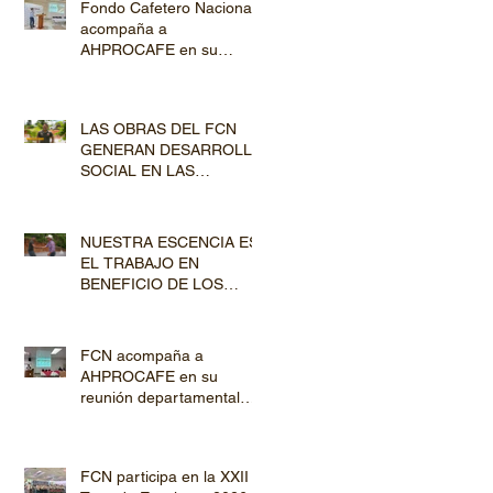
Fondo Cafetero Nacional
acompaña a
AHPROCAFE en su
jornada de Capacitación
por los departamentos de
Lempira y El Paraíso
LAS OBRAS DEL FCN
GENERAN DESARROLLO
SOCIAL EN LAS
COMUNIDADES
PRODUCTORAS
NUESTRA ESCENCIA ES
EL TRABAJO EN
BENEFICIO DE LOS
PRODUCTORES DE
CAFÉ
FCN acompaña a
AHPROCAFE en su
reunión departamental
con productores de
Copán y Ocotepeque
FCN participa en la XXII