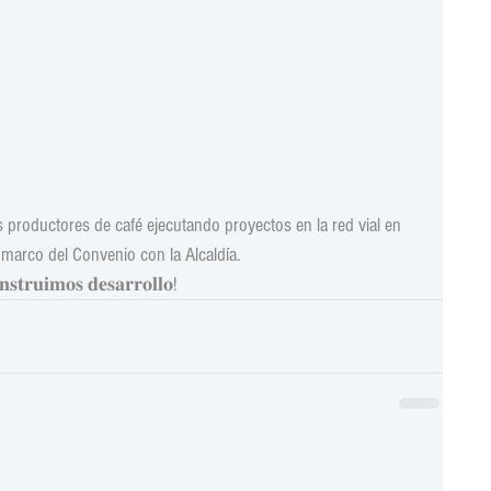
productores de café ejecutando proyectos en la red vial en 
 marco del Convenio con la Alcaldía.
𝐧𝐬𝐭𝐫𝐮𝐢𝐦𝐨𝐬 𝐝𝐞𝐬𝐚𝐫𝐫𝐨𝐥𝐥𝐨!