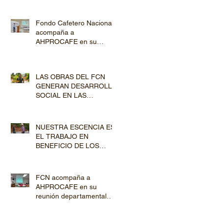
Fondo Cafetero Nacional
acompaña a
AHPROCAFE en su
jornada de Capacitación
por los departamentos de
Lempira y El Paraíso
LAS OBRAS DEL FCN
GENERAN DESARROLLO
SOCIAL EN LAS
COMUNIDADES
PRODUCTORAS
NUESTRA ESCENCIA ES
EL TRABAJO EN
BENEFICIO DE LOS
PRODUCTORES DE
CAFÉ
FCN acompaña a
AHPROCAFE en su
reunión departamental
con productores de
Copán y Ocotepeque