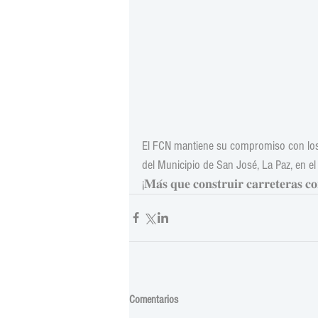
El FCN mantiene su compromiso con los 
del Municipio de San José, La Paz, en el
¡𝐌𝐚́𝐬 𝐪𝐮𝐞 𝐜𝐨𝐧𝐬𝐭𝐫𝐮𝐢𝐫 𝐜𝐚𝐫𝐫𝐞𝐭𝐞𝐫𝐚𝐬 𝐜𝐨
Comentarios