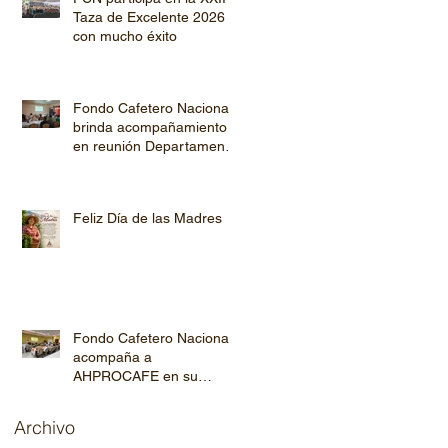
Taza de Excelente 2026
con mucho éxito
Fondo Cafetero Nacional
brinda acompañamiento
en reunión Departamental
de AHPROCAFE en El
Paraíso.
Feliz Día de las Madres
Fondo Cafetero Nacional
acompaña a
AHPROCAFE en su
jornada de capacitación
departamental
Archivo