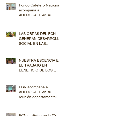
Fondo Cafetero Nacional
acompaña a
AHPROCAFE en su
jornada de Capacitación
por los departamentos de
Lempira y El Paraíso
LAS OBRAS DEL FCN
GENERAN DESARROLLO
SOCIAL EN LAS
COMUNIDADES
PRODUCTORAS
NUESTRA ESCENCIA ES
EL TRABAJO EN
BENEFICIO DE LOS
PRODUCTORES DE
CAFÉ
FCN acompaña a
AHPROCAFE en su
reunión departamental
con productores de
Copán y Ocotepeque
FCN participa en la XXII