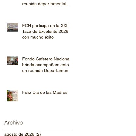
reunión departamental
con productores de
Copán y Ocotepeque
FCN participa en la XXII
Taza de Excelente 2026
con mucho éxito
Fondo Cafetero Nacional
brinda acompañamiento
en reunión Departamental
de AHPROCAFE en El
Paraíso.
Feliz Día de las Madres
Archivo
agosto de 2026
(2)
2 entradas