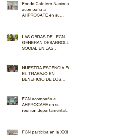
Fondo Cafetero Nacional
acompaña a
AHPROCAFE en su
jornada de Capacitación
por los departamentos de
Lempira y El Paraíso
LAS OBRAS DEL FCN
GENERAN DESARROLLO
SOCIAL EN LAS
COMUNIDADES
PRODUCTORAS
NUESTRA ESCENCIA ES
EL TRABAJO EN
BENEFICIO DE LOS
PRODUCTORES DE
CAFÉ
FCN acompaña a
AHPROCAFE en su
reunión departamental
con productores de
Copán y Ocotepeque
FCN participa en la XXII