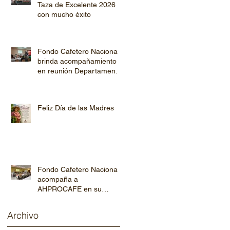
Taza de Excelente 2026
con mucho éxito
Fondo Cafetero Nacional
brinda acompañamiento
en reunión Departamental
de AHPROCAFE en El
Paraíso.
Feliz Día de las Madres
Fondo Cafetero Nacional
acompaña a
AHPROCAFE en su
jornada de capacitación
departamental
Archivo