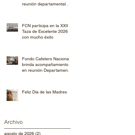
reunión departamental
con productores de
Copán y Ocotepeque
FCN participa en la XXII
Taza de Excelente 2026
con mucho éxito
Fondo Cafetero Nacional
brinda acompañamiento
en reunión Departamental
de AHPROCAFE en El
Paraíso.
Feliz Día de las Madres
Archivo
agosto de 2026
(2)
2 entradas