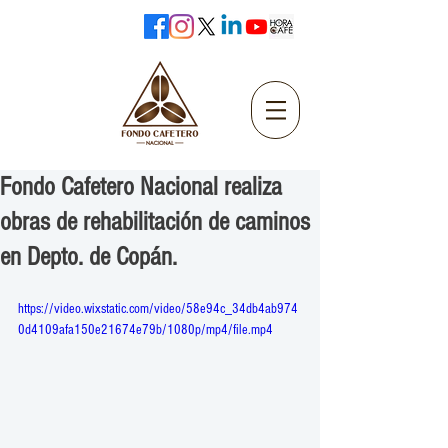
Fondo Cafetero Nacional realiza
obras de rehabilitación de caminos
en Depto. de Copán.
https://video.wixstatic.com/video/58e94c_34db4ab974
0d4109afa150e21674e79b/1080p/mp4/file.mp4