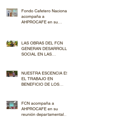
Fondo Cafetero Nacional
acompaña a
AHPROCAFE en su
jornada de Capacitación
por los departamentos de
Lempira y El Paraíso
LAS OBRAS DEL FCN
GENERAN DESARROLLO
SOCIAL EN LAS
COMUNIDADES
PRODUCTORAS
NUESTRA ESCENCIA ES
EL TRABAJO EN
BENEFICIO DE LOS
PRODUCTORES DE
CAFÉ
FCN acompaña a
AHPROCAFE en su
reunión departamental
con productores de
Copán y Ocotepeque