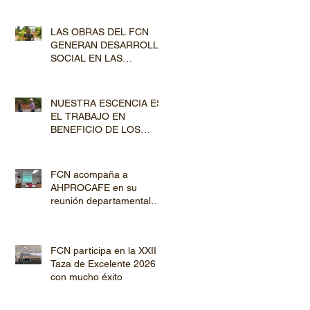
por los departamentos de
Lempira y El Paraíso
LAS OBRAS DEL FCN
GENERAN DESARROLLO
SOCIAL EN LAS
COMUNIDADES
PRODUCTORAS
NUESTRA ESCENCIA ES
EL TRABAJO EN
BENEFICIO DE LOS
PRODUCTORES DE
CAFÉ
FCN acompaña a
AHPROCAFE en su
reunión departamental
con productores de
Copán y Ocotepeque
FCN participa en la XXII
Taza de Excelente 2026
con mucho éxito