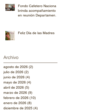
Fondo Cafetero Nacional
brinda acompañamiento
en reunión Departamental
de AHPROCAFE en El
Paraíso.
Feliz Día de las Madres
Archivo
agosto de 2026
(2)
2 entradas
julio de 2026
(2)
2 entradas
junio de 2026
(4)
4 entradas
mayo de 2026
(4)
4 entradas
abril de 2026
(5)
5 entradas
marzo de 2026
(9)
9 entradas
febrero de 2026
(10)
10 entradas
enero de 2026
(8)
8 entradas
diciembre de 2025
(4)
4 entradas