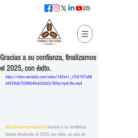
Gracias a su confianza, finalizamos
el 2025, con éxito.
https://video.wixstatic.com/video/182ee1_c7b2797a88
d4426db75588b46cb2d3d3/360p/mp4/file.mp4
#fondocafeteronacional
 Gracias a su confianza 
hemos finalizado el 2025 con éxito, un año de 