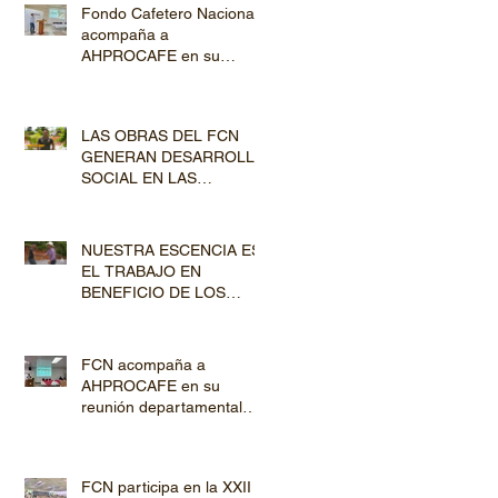
Fondo Cafetero Nacional
acompaña a
AHPROCAFE en su
jornada de Capacitación
por los departamentos de
Lempira y El Paraíso
LAS OBRAS DEL FCN
GENERAN DESARROLLO
SOCIAL EN LAS
COMUNIDADES
PRODUCTORAS
NUESTRA ESCENCIA ES
EL TRABAJO EN
BENEFICIO DE LOS
PRODUCTORES DE
CAFÉ
FCN acompaña a
AHPROCAFE en su
reunión departamental
con productores de
Copán y Ocotepeque
FCN participa en la XXII