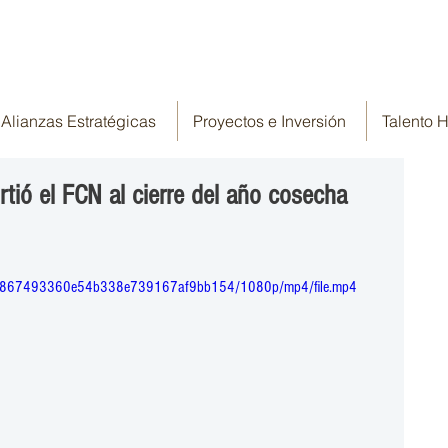
Alianzas Estratégicas
Proyectos e Inversión
Talento
rtió el FCN al cierre del año cosecha
94c_2867493360e54b338e739167af9bb154/1080p/mp4/file.mp4