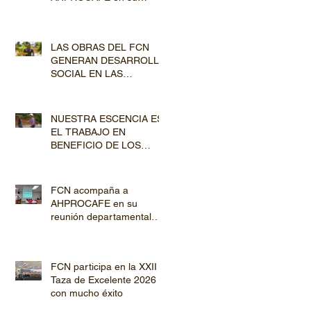
jornada de Capacitación
por los departamentos de
Lempira y El Paraíso
LAS OBRAS DEL FCN
GENERAN DESARROLLO
SOCIAL EN LAS
COMUNIDADES
PRODUCTORAS
NUESTRA ESCENCIA ES
EL TRABAJO EN
BENEFICIO DE LOS
PRODUCTORES DE
CAFÉ
FCN acompaña a
AHPROCAFE en su
reunión departamental
con productores de
Copán y Ocotepeque
FCN participa en la XXII
Taza de Excelente 2026
con mucho éxito