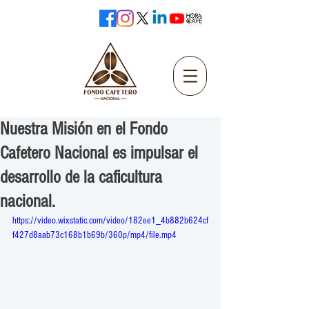
Nuestra Misión en el Fondo
Cafetero Nacional es impulsar el
desarrollo de la caficultura
nacional.
https://video.wixstatic.com/video/182ee1_4b882b624cf
f427d8aab73c168b1b69b/360p/mp4/file.mp4