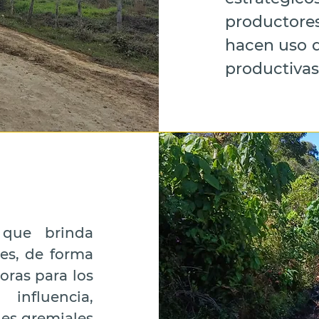
productore
hacen uso d
productivas,
 que brinda
ntes, de forma
oras para los
influencia,
nes gremiales