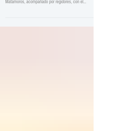
acercamiento con el alcalde de Morocelí, Melvin
Matamoros, acompañado por regidores, con el
propósito de conocer el funcionamiento de la
institución y establecer mecanismos de cooperación.
Con la gestión del Lic Pedro Mendoza Presidente de
AHPROCAFE en el encuentro participaron don Mario
Javier Rodríguez, de AHPROCAFE, y el Sr. Domingo
Guzmán Rodríguez, de UNIOCOOP y autoridades del
FCN como parte de los esfuerzos para impulsa