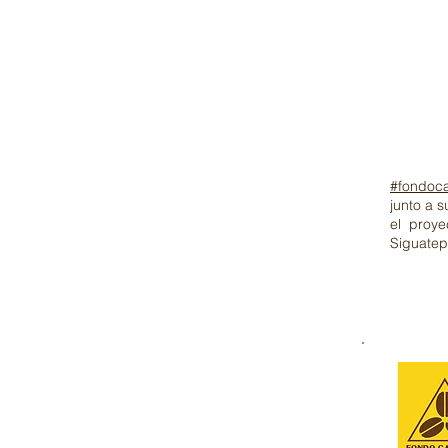
#fondoca
junto a s
el proy
Siguate