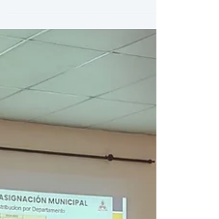
departamental desarrollada con asistencia de
productores y dirigencia gremial de Copán y
Ocotepeque.