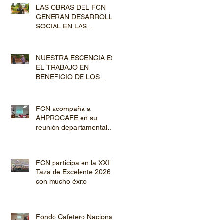
Lempira y El Paraíso
LAS OBRAS DEL FCN
GENERAN DESARROLLO
SOCIAL EN LAS
COMUNIDADES
PRODUCTORAS
NUESTRA ESCENCIA ES
EL TRABAJO EN
BENEFICIO DE LOS
PRODUCTORES DE
CAFÉ
FCN acompaña a
AHPROCAFE en su
reunión departamental
con productores de
Copán y Ocotepeque
FCN participa en la XXII
Taza de Excelente 2026
con mucho éxito
Fondo Cafetero Nacional