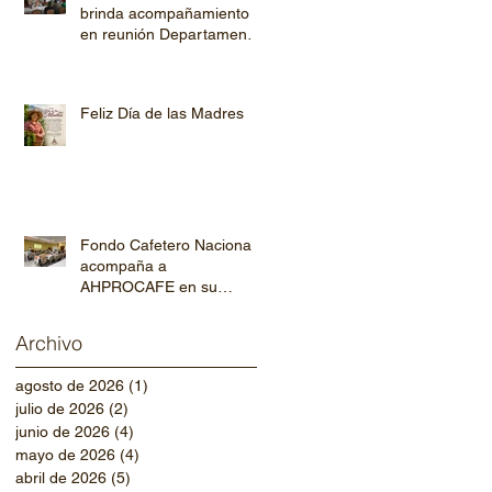
brinda acompañamiento
en reunión Departamental
de AHPROCAFE en El
Paraíso.
Feliz Día de las Madres
Fondo Cafetero Nacional
acompaña a
AHPROCAFE en su
jornada de capacitación
departamental
Archivo
agosto de 2026
(1)
1 entrada
julio de 2026
(2)
2 entradas
junio de 2026
(4)
4 entradas
mayo de 2026
(4)
4 entradas
abril de 2026
(5)
5 entradas