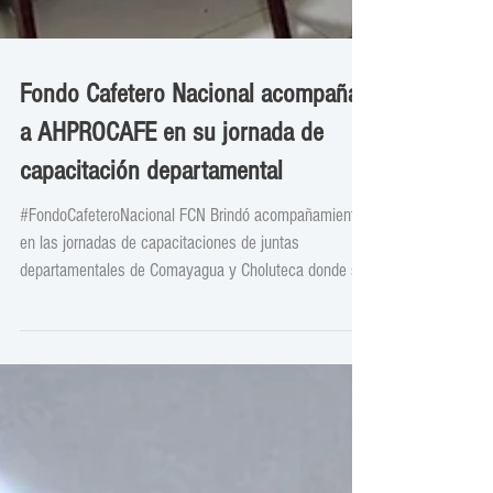
Fondo Cafetero Nacional acompaña
a AHPROCAFE en su jornada de
capacitación departamental
#FondoCafeteroNacional FCN Brindó acompañamiento
en las jornadas de capacitaciones de juntas
departamentales de Comayagua y Choluteca donde se
escuchó las sugerencias de los productores de café,
manteniendo un apoyo integral en las necesidades que
presenta el sector café de Honduras.