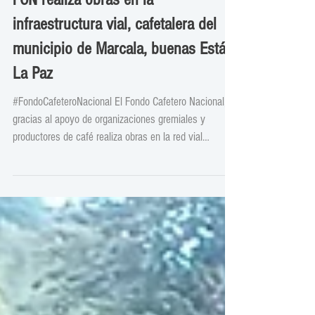
FCN realiza obras en la
infraestructura vial, cafetalera del
municipio de Marcala, buenas Está
La Paz
#FondoCafeteroNacional El Fondo Cafetero Nacional,
gracias al apoyo de organizaciones gremiales y
productores de café realiza obras en la red vial
cafetalera de Marcala, La Paz beneficiando a
productores y habitantes del municipio. 📍 Zonas
Cafetaleras 💰Inversión total: L. 847,400.00 🚜 KM
Atendidos: 26.5 KM