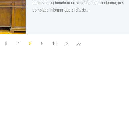
esfuerzos en beneficio de la caficultura hondureña, nos
complace informar que el día de...
6
7
8
9
10