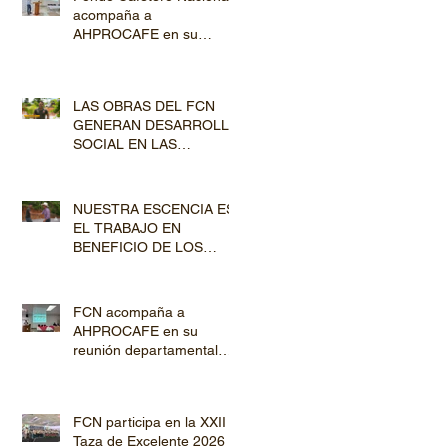
acompaña a
AHPROCAFE en su
jornada de Capacitación
por los departamentos de
Lempira y El Paraíso
LAS OBRAS DEL FCN
GENERAN DESARROLLO
SOCIAL EN LAS
COMUNIDADES
PRODUCTORAS
NUESTRA ESCENCIA ES
EL TRABAJO EN
BENEFICIO DE LOS
PRODUCTORES DE
CAFÉ
FCN acompaña a
AHPROCAFE en su
reunión departamental
con productores de
Copán y Ocotepeque
FCN participa en la XXII
Taza de Excelente 2026