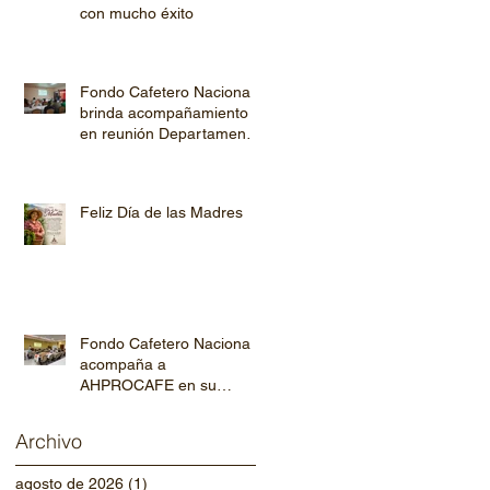
con mucho éxito
Fondo Cafetero Nacional
brinda acompañamiento
en reunión Departamental
de AHPROCAFE en El
Paraíso.
Feliz Día de las Madres
Fondo Cafetero Nacional
acompaña a
AHPROCAFE en su
jornada de capacitación
departamental
Archivo
agosto de 2026
(1)
1 entrada