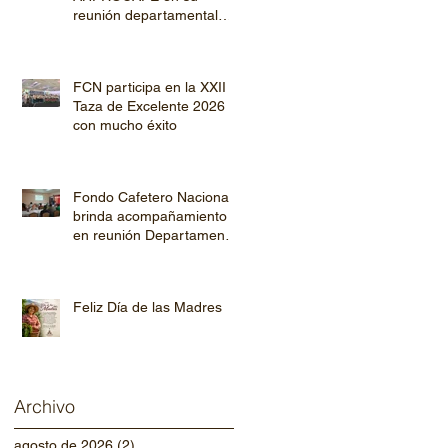
reunión departamental
con productores de
Copán y Ocotepeque
FCN participa en la XXII
Taza de Excelente 2026
con mucho éxito
Fondo Cafetero Nacional
brinda acompañamiento
en reunión Departamental
de AHPROCAFE en El
Paraíso.
Feliz Día de las Madres
Archivo
agosto de 2026
(2)
2 entradas