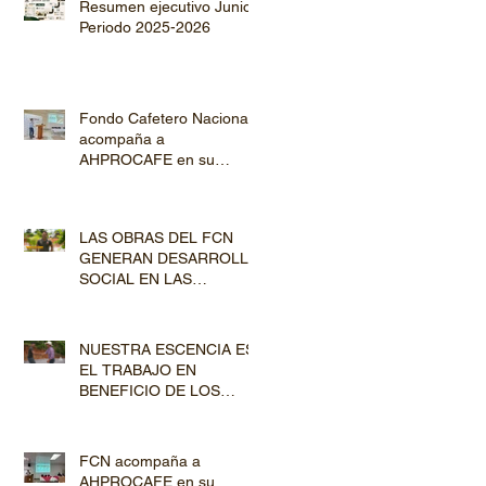
Resumen ejecutivo Junio
Periodo 2025-2026
Fondo Cafetero Nacional
acompaña a
AHPROCAFE en su
jornada de Capacitación
por los departamentos de
Lempira y El Paraíso
LAS OBRAS DEL FCN
GENERAN DESARROLLO
SOCIAL EN LAS
COMUNIDADES
PRODUCTORAS
NUESTRA ESCENCIA ES
EL TRABAJO EN
BENEFICIO DE LOS
PRODUCTORES DE
CAFÉ
FCN acompaña a
AHPROCAFE en su