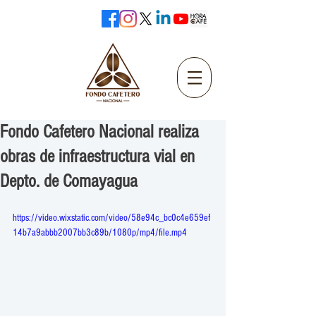
Fondo Cafetero Nacional realiza
obras de infraestructura vial en
Depto. de Comayagua
https://video.wixstatic.com/video/58e94c_bc0c4e659ef
14b7a9abbb2007bb3c89b/1080p/mp4/file.mp4