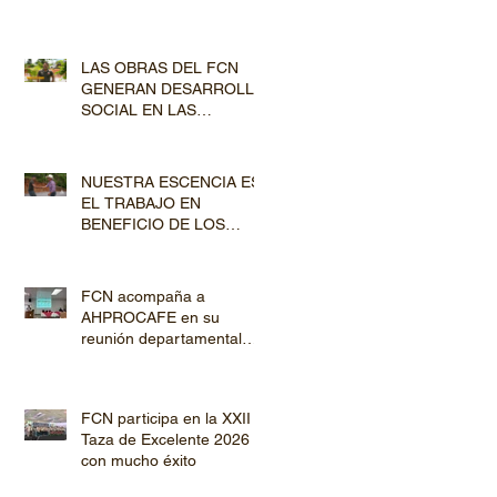
jornada de Capacitación
por los departamentos de
Lempira y El Paraíso
LAS OBRAS DEL FCN
GENERAN DESARROLLO
SOCIAL EN LAS
COMUNIDADES
PRODUCTORAS
NUESTRA ESCENCIA ES
EL TRABAJO EN
BENEFICIO DE LOS
PRODUCTORES DE
CAFÉ
FCN acompaña a
AHPROCAFE en su
reunión departamental
con productores de
Copán y Ocotepeque
FCN participa en la XXII
Taza de Excelente 2026
con mucho éxito