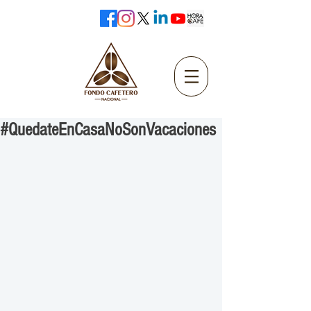
#QuedateEnCasaNoSonVacaciones