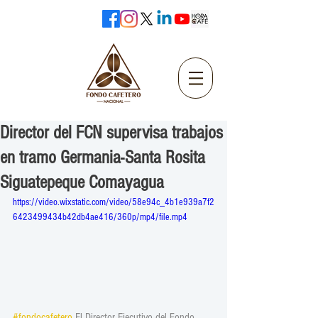
Director del FCN supervisa trabajos
en tramo Germania-Santa Rosita
Siguatepeque Comayagua
https://video.wixstatic.com/video/58e94c_4b1e939a7f2
6423499434b42db4ae416/360p/mp4/file.mp4
#fondocafetero
 El Director Ejecutivo del Fondo 